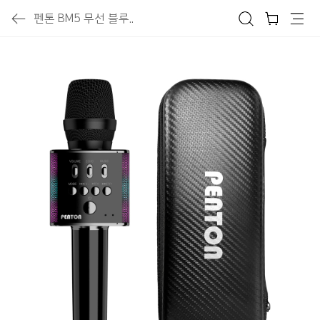
펜톤 BM5 무선 블루..